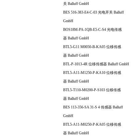
关 Balluff GmbH
BES 516-383-E4-C-03 光电开关 Balluff
GmbH
BOS18M-PA-1QB-E5-C-S4 光电传感
器 Balluff GmbH
BTL5-G11 M0050-B-KA05 位移传感
器 Balluff GmbH
BTL-P-1013-4R 位移传感器 Balluff GmbH
BTL5-A11-M1250-P-KA10 位移传感
器 Balluff GmbH
BTL5-T110-M0200-P-S103 位移传感
器 Balluff GmbH
BES 113-356-SA 31-S 4 传感器 Balluff
GmbH
BTL5-A11-M0250-P-KA05 位移传感
器 Balluff GmbH