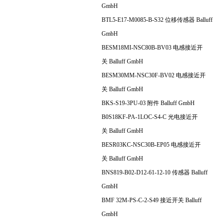
GmbH
BTL5-E17-M0085-B-S32 位移传感器 Balluff
GmbH
BESM18MI-NSC80B-BV03 电感接近开
关 Balluff GmbH
BESM30MM-NSC30F-BV02 电感接近开
关 Balluff GmbH
BKS-S19-3PU-03 附件 Balluff GmbH
B0S18KF-PA-1LOC-S4-C 光电接近开
关 Balluff GmbH
BESR03KC-NSC30B-EP05 电感接近开
关 Balluff GmbH
BNS819-B02-D12-61-12-10 传感器 Balluff
GmbH
BMF 32M-PS-C-2-S49 接近开关 Balluff
GmbH