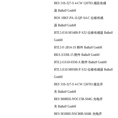
BES 516-327-S 4-CW 126763 感应传感
器 Balluff GmbH
BOS 18KF-PA-1LQP-S4-C 位移传感
器 Balluff GmbH
BTL5-E10-M1400-P-S32 位移传感器 Balluff
GmbH
BTL5-F-2814-1S 附件 Balluff GmbH
BKS-S33M-15 附件 Balluff GmbH
BTL2-GS10-0350-A 附件 Balluff GmbH
BTL5-E10-M0500-P-S32 位移传感器 Balluff
GmbH
BES 516-327-S 4-CW 126763 接近开
关 Balluff GmbH
BES M08EH-NOC15B-S04G 光电开
关 Balluff GmbH
BES M18MI-NSC80B-S04K 光电开