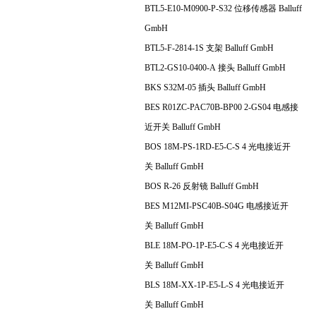
BTL5-E10-M0900-P-S32 位移传感器 Balluff
GmbH
BTL5-F-2814-1S 支架 Balluff GmbH
BTL2-GS10-0400-A 接头 Balluff GmbH
BKS S32M-05 插头 Balluff GmbH
BES R01ZC-PAC70B-BP00 2-GS04 电感接
近开关 Balluff GmbH
BOS 18M-PS-1RD-E5-C-S 4 光电接近开
关 Balluff GmbH
BOS R-26 反射镜 Balluff GmbH
BES M12MI-PSC40B-S04G 电感接近开
关 Balluff GmbH
BLE 18M-PO-1P-E5-C-S 4 光电接近开
关 Balluff GmbH
BLS 18M-XX-1P-E5-L-S 4 光电接近开
关 Balluff GmbH