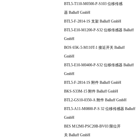
BTL5-T110-M0500-P-S103 位移传感
器 Balluff GmbH
BTL5-F-2814-1S 支架 Balluff GmbH
BTL5-E10-M1200-P-S32 位移传感器 Balluff
GmbH
BOS 65K-5-M110T-1 接近开关 Balluff
GmbH
BTL5-E10-M0400-P-S32 位移传感器 Balluff
GmbH
BTL5-F-2814-1S 附件 Balluff GmbH
BKS-S33M-15 附件 Balluff GmbH
BTL2-GS10-0350-A 附件 Balluff GmbH
BTL5-A11-M0800-P-S 32 位移传感器 Balluff
GmbH
BES M12MI-PSC20B-BV03 限位开
关 Balluff GmbH