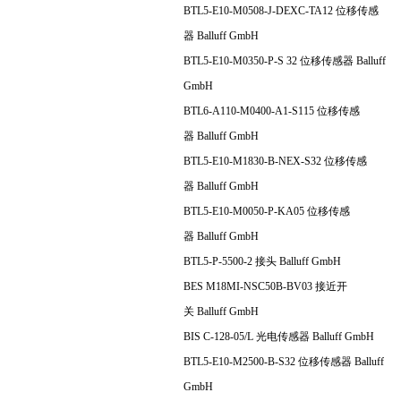
BTL5-E10-M0508-J-DEXC-TA12 位移传感
器 Balluff GmbH
BTL5-E10-M0350-P-S 32 位移传感器 Balluff
GmbH
BTL6-A110-M0400-A1-S115 位移传感
器 Balluff GmbH
BTL5-E10-M1830-B-NEX-S32 位移传感
器 Balluff GmbH
BTL5-E10-M0050-P-KA05 位移传感
器 Balluff GmbH
BTL5-P-5500-2 接头 Balluff GmbH
BES M18MI-NSC50B-BV03 接近开
关 Balluff GmbH
BIS C-128-05/L 光电传感器 Balluff GmbH
BTL5-E10-M2500-B-S32 位移传感器 Balluff
GmbH