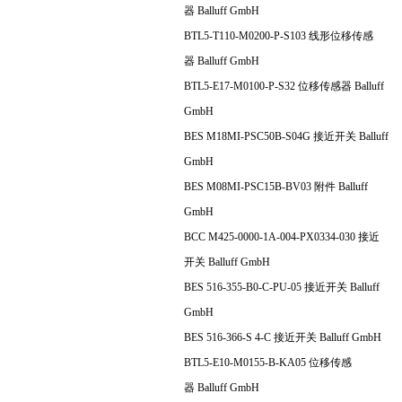
器 Balluff GmbH
BTL5-T110-M0200-P-S103 线形位移传感
器 Balluff GmbH
BTL5-E17-M0100-P-S32 位移传感器 Balluff
GmbH
BES M18MI-PSC50B-S04G 接近开关 Balluff
GmbH
BES M08MI-PSC15B-BV03 附件 Balluff
GmbH
BCC M425-0000-1A-004-PX0334-030 接近
开关 Balluff GmbH
BES 516-355-B0-C-PU-05 接近开关 Balluff
GmbH
BES 516-366-S 4-C 接近开关 Balluff GmbH
BTL5-E10-M0155-B-KA05 位移传感
器 Balluff GmbH