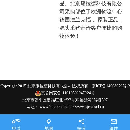
品。北京康拉德科技有限公
司采购部位于欧洲物流中心
德国法兰克福， 原装正品，
源头采购带给客户便捷的购
物体验！
Copyright 2015 北京康拉德科技有限公司版权所有
京ICP备14008679号-2
京公网安备 11010502047924号
北京市朝阳区定福庄北街23号东领鉴筑3号楼507
网址：
www.bjconrad.com
/
www.bjconrad.cn
电话
地图
短信
邮件