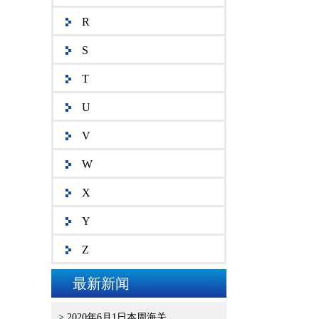
R
S
T
U
V
W
X
Y
Z
最新新闻
> 2020年6月1日本周海关..