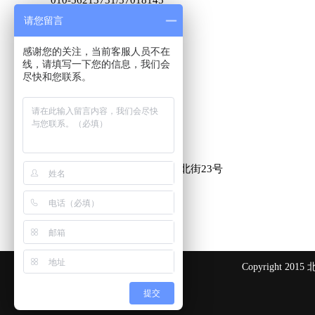
010-56213731/57018145
请您留言
010-56078794/57428837
010-56213729/
56078930
感谢您的关注，当前客服人员不在
010-56146738
线，请填写一下您的信息，我们会
尽快和您联系。
传 真：
010-59506590
邮 箱：
info@bjconrad.com
地 址：北京市朝阳区定福庄北街23号
东领鉴筑3号楼507
Copyright
提交