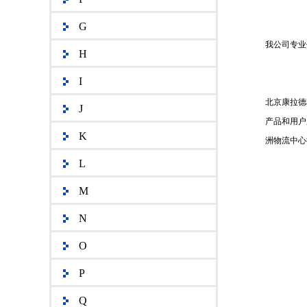
G
我公司专业
H
I
北京康拉德
J
产品和用户
K
洲物流中心
L
M
N
O
P
Q