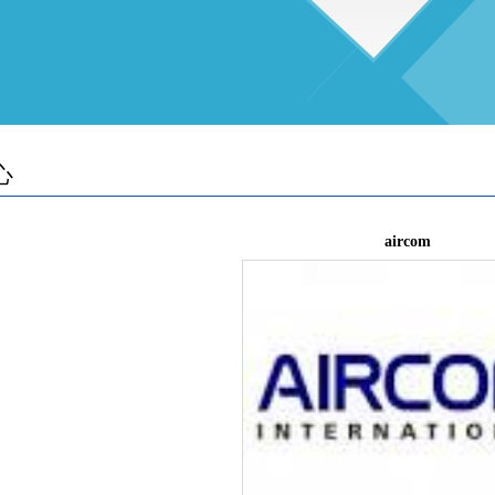
心
aircom