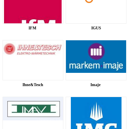
IFM ​
​IGUS​
Ihne&Tesch
Imaje ​