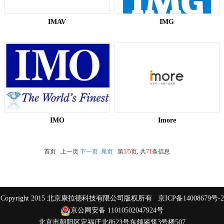
IMAV
IMG​
IMO​
Imore​
首页 上一页
下一页
尾页
第
1/5
页, 共
71
条信息
Copyright 2015 北京康拉德科技有限公司版权所有
京ICP备14008679号-2
京公网安备 11010502047924号
北京市朝阳区定福庄北街23号东领鉴筑3号楼507