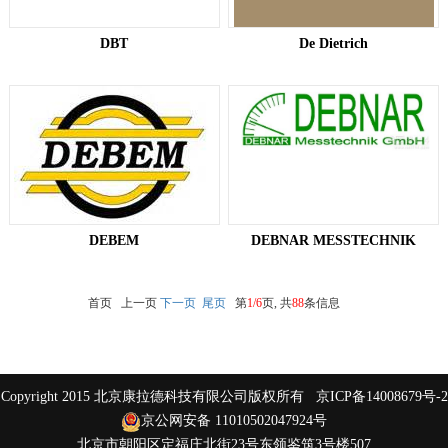
DBT​
De Dietrich
DEBEM​
DEBNAR MESSTECHNIK
首页 上一页
下一页
尾页
第
1/6
页, 共
88
条信息
Copyright 2015 北京康拉德科技有限公司版权所有
京ICP备14008679号-2
京公网安备 11010502047924号
北京市朝阳区定福庄北街23号东领鉴筑3号楼507