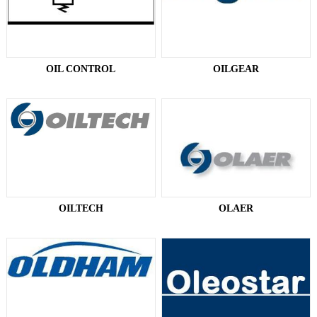
OIL CONTROL
OILGEAR
OILTECH
OLAER