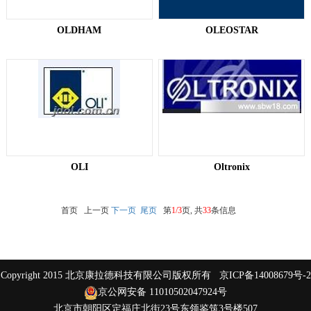
OLDHAM
OLEOSTAR
OLI
Oltronix​
首页 上一页
下一页
尾页
第
1/3
页, 共
33
条信息
Copyright 2015 北京康拉德科技有限公司版权所有
京ICP备14008679号-2
京公网安备 11010502047924号
北京市朝阳区定福庄北街23号东领鉴筑3号楼507