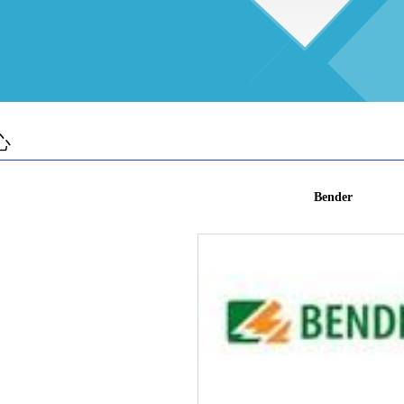
心
Bender