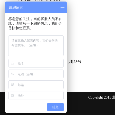
010-56213731/57018145
请您留言
010-56078794/57428837
010-56213729/
56078930
感谢您的关注，当前客服人员不在
010-56146738
线，请填写一下您的信息，我们会
尽快和您联系。
传 真：
010-59506590
邮 箱：
info@bjconrad.com
地 址：北京市朝阳区定福庄北街23号
东领鉴筑3号楼507
Copyright
提交