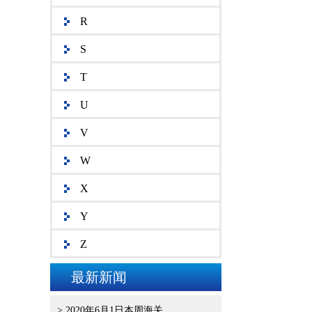
R
S
T
U
V
W
X
Y
Z
最新新闻
> 2020年6月1日本周海关..