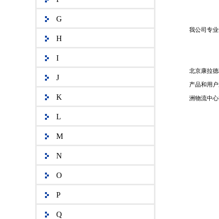
G
我公司专业供应
H
I
北京康拉德
J
产品和用户
K
洲物流中心
L
M
N
O
P
Q