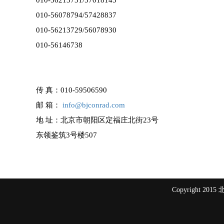
010-56213731/57018145
010-56078794/57428837
010-56213729/
56078930
010-56146738
传 真：
010-59506590
邮 箱：
info@bjconrad.com
地 址：北京市朝阳区定福庄北街23号
东领鉴筑3号楼507
Copyright