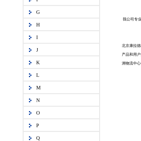
G
我公司专业
H
I
北京康拉德
J
产品和用户
K
洲物流中心
L
M
N
O
P
Q