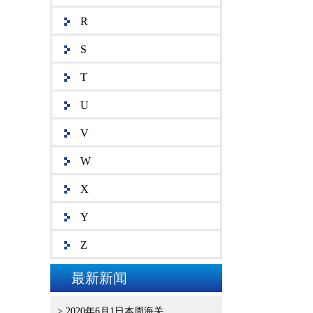
R
S
T
U
V
W
X
Y
Z
最新新闻
> 2020年6月1日本周海关..