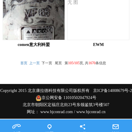
无 图
comen意大利科盟
EWM
首页
上一页
下一页 尾页
第
105/105
页, 共
1670
条信息
Copyright 2015 北京康拉德科技有限公司版权所有
京ICP备14008679号-2
京公网安备 11010502047924号
北京市朝阳区定福庄北街23号东领鉴筑3号楼507
网址：
www.bjconrad.com
/
www.bjconrad.cn