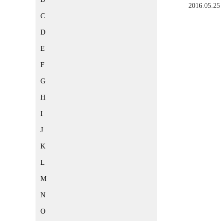
2016.05.25
C
D
E
F
G
H
I
J
K
L
M
N
O