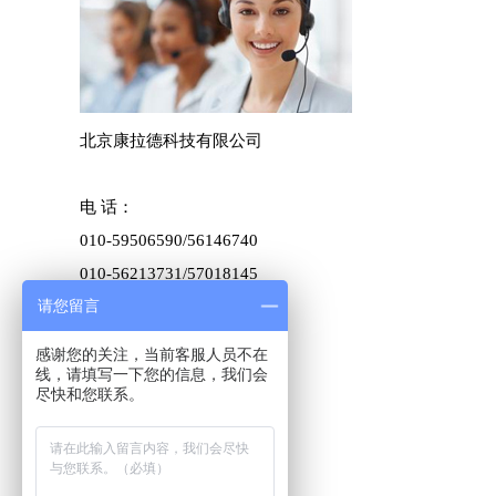
北京康拉德科技有限公司
电 话：
010-59506590/
56146740
010-56213731/57018145
请您留言
010-56078794/57428837
010-56213729/
56078930
感谢您的关注，当前客服人员不在
010-56146738
线，请填写一下您的信息，我们会
尽快和您联系。
传 真：
010-59506590