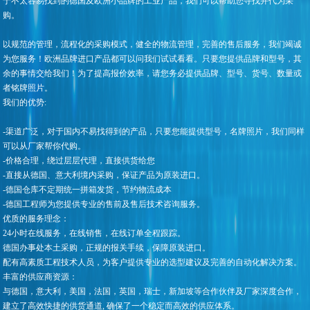
于不太容易找到的德国及欧洲小品牌的工业产品，我们可以帮助您寻找并代为采
购。
以规范的管理，流程化的采购模式，健全的物流管理，完善的售后服务，我们竭诚
为您服务！欧洲品牌进口产品都可以问我们试试看看。只要您提供品牌和型号，其
余的事情交给我们！为了提高报价效率，请您务必提供品牌、型号、货号、数量或
者铭牌照片。
我们的优势:
-渠道广泛，对于国内不易找得到的产品，只要您能提供型号，名牌照片，我们同样
可以从厂家帮你代购。
-价格合理，绕过层层代理，直接供货给您
-直接从德国、意大利境内采购，保证产品为原装进口。
-德国仓库不定期统一拼箱发货，节约物流成本
-德国工程师为您提供专业的售前及售后技术咨询服务。
优质的服务理念：
24小时在线服务，在线销售，在线订单全程跟踪。
德国办事处本土采购，正规的报关手续，保障原装进口。
配有高素质工程技术人员，为客户提供专业的选型建议及完善的自动化解决方案。
丰富的供应商资源：
与德国，意大利，美国，法国，英国，瑞士，新加坡等合作伙伴及厂家深度合作，
建立了高效快捷的供货通道, 确保了一个稳定而高效的供应体系。