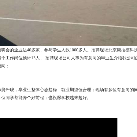
招聘会的企业达40多家，参与学生人数1000多人。招聘现场北京康拉德
四个工作岗位预计13人， 招聘现场公司人事为有意向的毕业生介绍我公
疑问；
形势严峻，毕业生整体心态趋稳，就业期望值合理；现场有多位有意向的
各位同学都能奔个好前程；也祝愿学校越来越好。